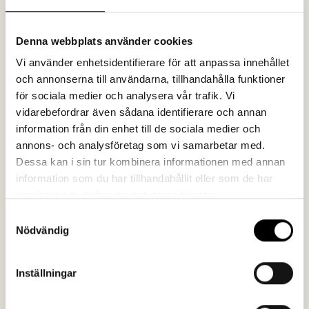
Denna webbplats använder cookies
Vi använder enhetsidentifierare för att anpassa innehållet
och annonserna till användarna, tillhandahålla funktioner
för sociala medier och analysera vår trafik. Vi
vidarebefordrar även sådana identifierare och annan
information från din enhet till de sociala medier och
annons- och analysföretag som vi samarbetar med.
Dessa kan i sin tur kombinera informationen med annan
Case
Insikt
information som du har tillhandahållit eller som de har
Storytelling fick
Sociala
samlat in när du har använt deras tjänster.
rekordmånga att
medietrender 2026:
Samtyckesval
söka till Röda
från räckvidd till
Nödvändig
Korsets Högskola
relevans
Inställningar
Se fler inlägg