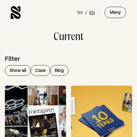
SV
/
EN
Meny
Current
Filter
Show all
Case
Blog