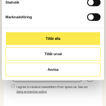
Statistik
Marknadsföring
Subscribe to our newsletter
Tillåt alla
Inspiration, knowledge, and the latest
news!
Tillåt urval
Subscribe to our newsletter
Avvisa
I agree to receive newsletters from spoon.se. See our
data protection policy
.