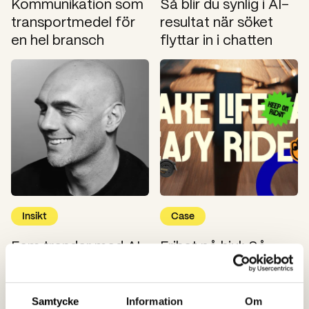
Kommunikation som
Så blir du synlig i AI-
transportmedel för
resultat när söket
en hel bransch
flyttar in i chatten
Insikt
Case
Fem trender med AI-
Frihet på hjul: Så
koppling som formar
positionerade vi
relevant
Easyride för
kommunikation 2026
ungdomar.
Samtycke
Information
Om