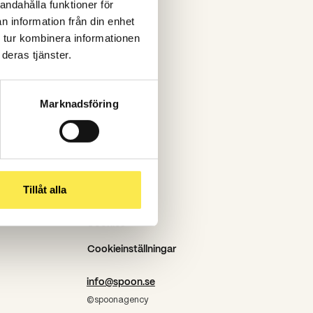
andahålla funktioner för
Stockholm
n information från din enhet
Göteborg
 tur kombinera informationen
deras tjänster.
Piteå
PPP
Marknadsföring
Tillåt alla
Cookies
Cookieinställningar
info@spoon.se
©spoonagency