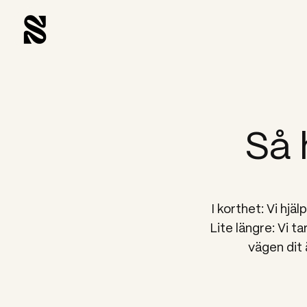
Så 
I korthet: Vi hj
Lite längre: V
i t
vägen dit 