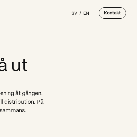
SV
/
EN
Kontakt
å ut
ösning åt gången.
l distribution. På
illsammans.