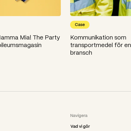
Case
 Mamma Mia! The Party
Kommunikation som
jubileumsmagasin
transportmedel för en
bransch
Navigera
Vad vi gör