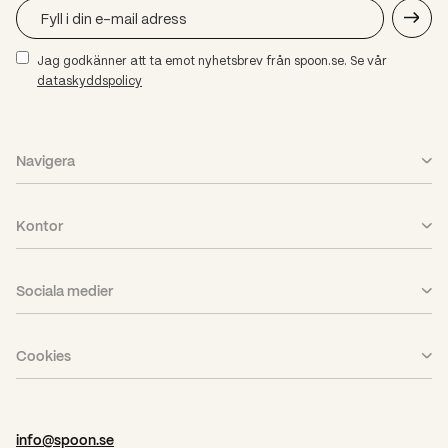
Jag godkänner att ta emot nyhetsbrev från spoon.se. Se vår
dataskyddspolicy
Navigera
Vad vi gör
Kontor
Case
Stockholm
Aktuellt
Sociala medier
Göteborg
Karriär
LinkedIn
Piteå
Om oss
Cookies
Facebook
PPP
Nyhetsbrev
Cookieinställningar
Instagram
Pressrum
info@spoon.se