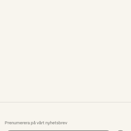
Case
Case
Hur får man unga
Hallandstrafikens
män nyfikna på
kampanj ökade
stamcellsdonation?
biljettförsäljningen
Prenumerera på vårt nyhetsbrev