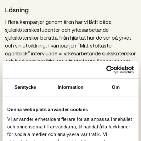
Lösning
I flera kampanjer genom åren har vi låtit både
sjuksköterskestudenter och yrkesarbetande
sjuksköterskor berätta från hjärtat hur de ser på yrket
och sin utbildning. I kampanjen “Mitt stoltaste
ögonblick” intervjuade vi yrkesarbetande sjuksköterskor
och bad dem berätta om sitt stoltaste ögonblick som
sjuksköterska. Personliga och känslosamma berättelser
som går bortom arbetets vardag och sätter fingret på
det som gör yrket speciellt.
Samtycke
Information
Om
På grund av patientsäkerheten lät vi sedan
Denna webbplats använder cookies
skådespelare läsa upp berättelserna i ett antal filmer.
Dessa distribuerades strategiskt i olika versioner, och i
Vi använder enhetsidentifierare för att anpassa innehållet
olika sociala kanaler, för att få fler att söka sig till Röda
och annonserna till användarna, tillhandahålla funktioner
för sociala medier och analysera vår trafik. Vi
Korsets Högskola.