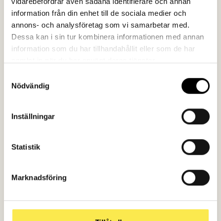
vidarebefordrar även sådana identifierare och annan
information från din enhet till de sociala medier och
annons- och analysföretag som vi samarbetar med.
Resultat
Dessa kan i sin tur kombinera informationen med annan
Sedan vi började samarbetet med Röda Korsets
information som du har tillhandahållit eller som de har
Högskola har antalet sökande till
samlat in när du har använt deras tjänster.
sjuksköterskeutbildningen ökat med 49 procent.
Samtyckesval
Antalet som sökt utbildningen som förstaval har ökat
Nödvändig
med 70 procent.
Inställningar
Statistik
Marknadsföring