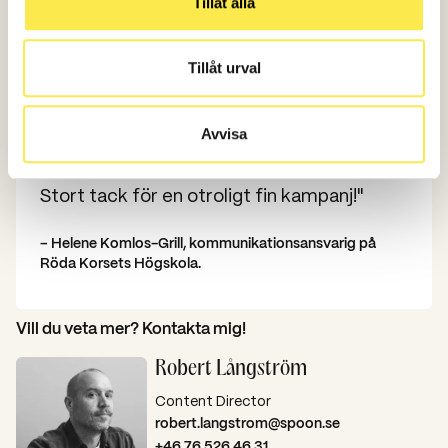
Tillåt alla
Tillåt urval
"Rekordmånga sökande till höstterminens
Avvisa
sjuksköterskeprogram, fantastiska siffror!
Stort tack för en otroligt fin kampanj!"
– Helene Komlos-Grill, kommunikationsansvarig på
Röda Korsets Högskola.
Vill du veta mer? Kontakta mig!
Robert Långström
Content Director
robert.langstrom@spoon.se
+46 76 526 46 31