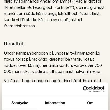
hjälp av spännande vinklar om ämnet (”Vad är det för
likhet mellan Göteborg och Fortnite?”), och ett grafiskt
manér som både känns ungt, lekfullt och futuristiskt,
kunde vi förstärka känslan av en högaktuell
framtidsbransch.
Resultat
Under kampanjperioden på ungefär två månader låg
fokus först på räckvidd, därefter på trafik. Totalt
nåddes över 1,5 miljoner unika konton, varav över 700
000 människor valde att titta på minst halva filmerna.
Vi såg ett högt engagemang för innehållet, inte minst
på TikTok där filmerna fick över 6 000 likes och nästan
300 kommentarer. Cost per view (CPV) och cost per
mille (CPM) låg långt under TikToks egna estimat – ett
Samtycke
Information
Om
tydligt tecken på att vi prickat rätt i känsla och tonalitet.