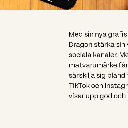
Med sin nya grafisk
Dragon stärka si
sociala kanaler. 
matvarumärke få
särskilja sig bland
TikTok och Instag
visar upp god och