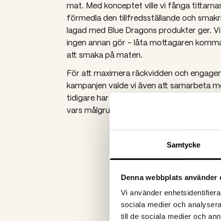
mat.
Med konceptet ville vi
fånga tittarn
förmedla den tillfredsställande och smak
lagad med Blue Dragons produkter ger.
Vi
ingen annan gör – låta mottagaren komm
att smaka på maten.
För att maximera räckvidden och engag
kampanjen valde vi även att samarbeta m
tidigare har visat ett intresse för Blue D
vars målgrupp matchar Blue Dragons.
Samtycke
Denna webbplats använder 
Vi använder enhetsidentifierar
sociala medier och analysera 
till de sociala medier och a