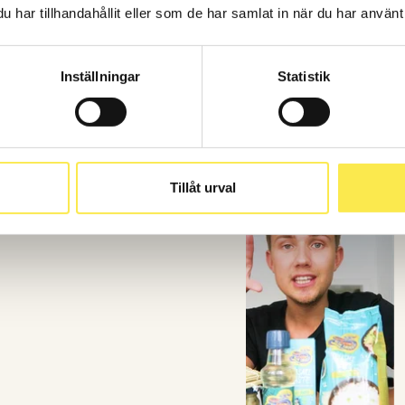
har tillhandahållit eller som de har samlat in när du har använt 
Inställningar
Statistik
ikodemus Drömer och
fade alla förväntningar
de inlägg och 798 st
Tillåt urval
eringar (annonser på
en var 922 838 på Meta