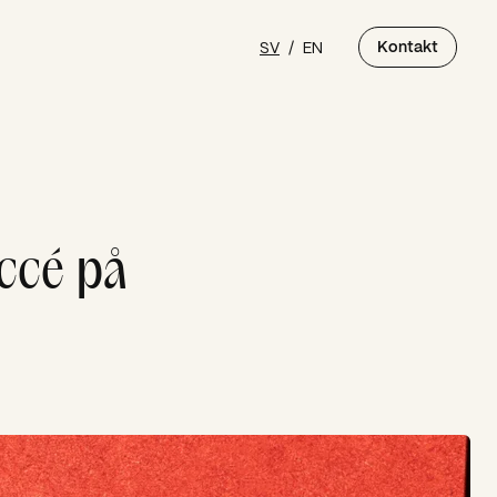
SV
/
EN
Kontakt
ccé på