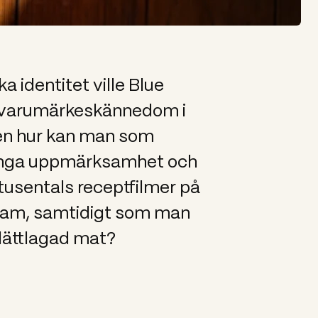
a identitet ville Blue
n varumärkeskännedom i
Men hur kan man som
nga uppmärksamhet och
 tusentals receptfilmer på
ram, samtidigt som man
 lättlagad mat?