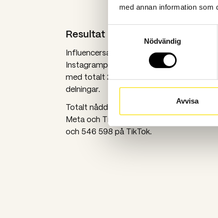
med annan information som du 
Samtyckesval
Resultat
Nödvändig
Influencersamarbetet med TikTokaren N
Instagramprofilen Gabriella Skog överträf
med totalt 24 763 st likes, 3 683 st spara
delningar.
Avvisa
Totalt nådde kampanjen 7 485 695 expon
Meta och Tiktok) och den unika räckvidd
och 546 598 på TikTok.