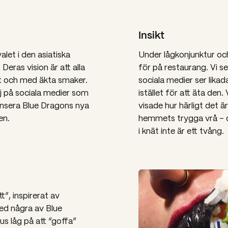
Insikt
alet i den asiatiska
Under lågkonjunktur och 
Deras vision är att alla
för på restaurang. Vi se
t och med äkta smaker.
sociala medier ser likad
 på sociala medier som
istället för att äta den
nsera Blue Dragons nya
visade hur härligt det ä
en.
hemmets trygga vrå – dä
i knät inte är ett tvång.
t”, inspirerat av
ed några av Blue
us låg på att “goffa”