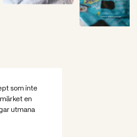
ept som inte
rumärket en
ågar utmana