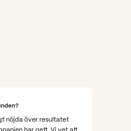
unden?
igt nöjda över resultatet
panjen har gett. Vi vet att