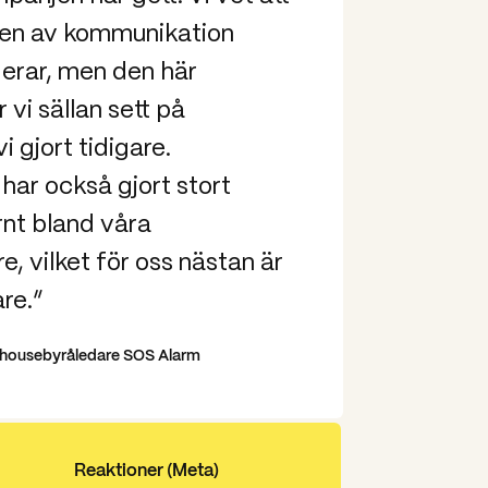
e, Meta, i Aftonbladets tryckta
pen av kommunikation
ildskärmar i Ica-butiker runtom i
gerar, men den här
pp med hänsyn till tidigare kampanjers
vi sällan sett på
ida. Till exempel var målet att stillbilden
e nummer skulle delas 250 gånger. Redan
 gjort tidigare.
en 267 delningar.
ar också gjort stort
rnt bland våra
, vilket för oss nästan är
re.”
Inhousebyråledare SOS Alarm
Reaktioner (Meta)