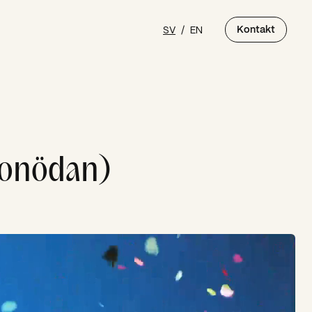
SV
/
EN
Kontakt
i onödan)