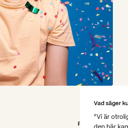
Vad säger k
”Vi är otrol
Resultat:
den här kam