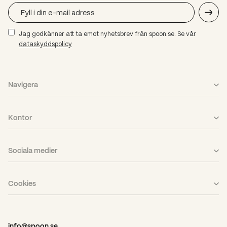
Jag godkänner att ta emot nyhetsbrev från spoon.se. Se vår
dataskyddspolicy
Navigera
Vad vi gör
Kontor
Case
Stockholm
Aktuellt
Sociala medier
Göteborg
Karriär
LinkedIn
Piteå
Om oss
Cookies
Facebook
PPP
Nyhetsbrev
Cookieinställningar
Instagram
Pressrum
info@spoon.se