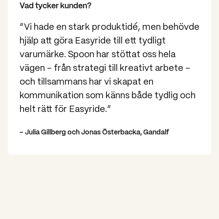
Vad tycker kunden?
“Vi hade en stark produktidé, men behövde
hjälp att göra Easyride till ett tydligt
varumärke. Spoon har stöttat oss hela
vägen – från strategi till kreativt arbete –
och tillsammans har vi skapat en
kommunikation som känns både tydlig och
helt rätt för Easyride.”
– Julia Gillberg och Jonas Österbacka, Gandalf
Vill du veta mer? Kontakta mig!
Lisa Rodhe
Project Manager / Account Manager
lisa.rodhe@spoon.se