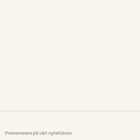
Case
Case
Företagaren – mer
10 år av Mamma Mia!
än ett
The Party blev till
medlemsmagasin
jubileumsmagasin
Prenumerera på vårt nyhetsbrev