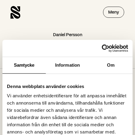
Meny
Daniel Persson
Daniel Persson
Samtycke
Information
Om
Denna webbplats använder cookies
Prenumerera på vårt nyhetsbrev
Vi använder enhetsidentifierare för att anpassa innehållet
och annonserna till användarna, tillhandahålla funktioner
för sociala medier och analysera vår trafik. Vi
Jag godkänner att ta emot nyhetsbrev från spoon.se. Se vår
vidarebefordrar även sådana identifierare och annan
dataskyddspolicy
information från din enhet till de sociala medier och
annons- och analysföretag som vi samarbetar med.