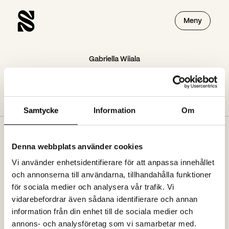
Meny
Gabriella Wiiala
Gabriella Wiiala
Samtycke
Information
Om
Denna webbplats använder cookies
Prenumerera på vårt nyhetsbrev
Vi använder enhetsidentifierare för att anpassa innehållet
och annonserna till användarna, tillhandahålla funktioner
för sociala medier och analysera vår trafik. Vi
Jag godkänner att ta emot nyhetsbrev från spoon.se. Se vår
vidarebefordrar även sådana identifierare och annan
dataskyddspolicy
information från din enhet till de sociala medier och
annons- och analysföretag som vi samarbetar med.