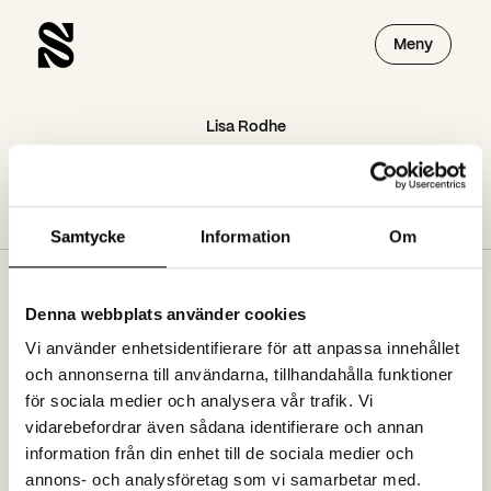
Meny
Lisa Rodhe
Lisa Rodhe
Samtycke
Information
Om
Denna webbplats använder cookies
Prenumerera på vårt nyhetsbrev
Vi använder enhetsidentifierare för att anpassa innehållet
och annonserna till användarna, tillhandahålla funktioner
för sociala medier och analysera vår trafik. Vi
Jag godkänner att ta emot nyhetsbrev från spoon.se. Se vår
vidarebefordrar även sådana identifierare och annan
dataskyddspolicy
information från din enhet till de sociala medier och
annons- och analysföretag som vi samarbetar med.