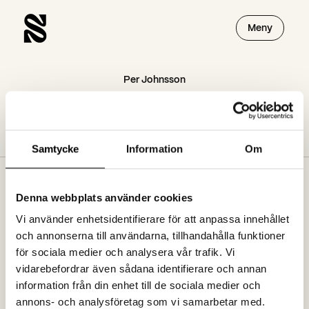
Meny
Per Johnsson
Per Johnsson
Samtycke
Information
Om
Denna webbplats använder cookies
Prenumerera på vårt nyhetsbrev
Vi använder enhetsidentifierare för att anpassa innehållet
och annonserna till användarna, tillhandahålla funktioner
för sociala medier och analysera vår trafik. Vi
Jag godkänner att ta emot nyhetsbrev från spoon.se. Se vår
vidarebefordrar även sådana identifierare och annan
dataskyddspolicy
information från din enhet till de sociala medier och
annons- och analysföretag som vi samarbetar med.