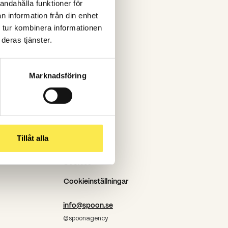
andahålla funktioner för
Stockholm
n information från din enhet
Göteborg
 tur kombinera informationen
deras tjänster.
Piteå
PPP
Marknadsföring
Tillåt alla
Cookies
Cookieinställningar
info@spoon.se
©spoonagency