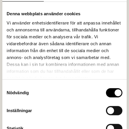
Denna webbplats använder cookies
En människa utan personlighet?
Vi använder enhetsidentifierare för att anpassa innehållet
Ställ dig själv frågan vad du tycker om en människa
och annonserna till användarna, tillhandahålla funktioner
utan personlighet? Hur känns hen?
Det blir inte bättre
för sociala medier och analysera vår trafik. Vi
av att vi lämnar över allt mer ansvar på våra datorer. AI
vidarebefordrar även sådana identifierare och annan
är bra på mycket, men en sak som den fortfarande
information från din enhet till de sociala medier och
annons- och analysföretag som vi samarbetar med.
saknar är personlighet. Så se till att använda din.
Dessa kan i sin tur kombinera informationen med annan
Ibland får man kommentarer som “det är för
information som du har tillhandahållit eller som de har
talspråkligt skrivet”. Som om det skulle vara något
samlat in när du har använt deras tjänster.
negativt. Det är det sällan. Ofta är det tvärtom. Ett
Samtyckesval
klassiskt exempel på att hitta en tonalitet med
Nödvändig
personlighet är “middagsbjudningen”. Hur skulle du
berätta om ditt komplexa företag för någon som
Inställningar
hamnat bredvid dig på en fest? Hur skulle du få hen
nyfiken och intresserad?
Statistik