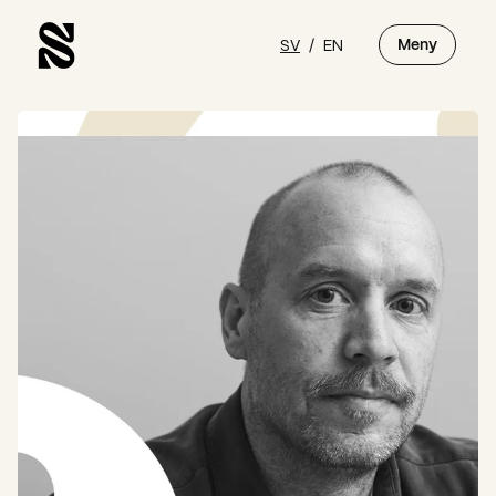
SV
/
EN
Meny