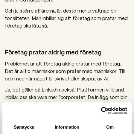
Och ju större affärerna är, desto mer urvattnad blir
tonaliteten. Man inbillar sig att företag som pratar med
företag ska låta så.
Företag pratar aldrig med företag
Problemet är att företag aldrig pratar med företag.
Det är alltid människor som pratar med människor. Till
och med när något är skrivet eller skapat av AI.
Ja, det gäller på LinkedIn också. Plattformen vi ibland
inbillar oss ska vara mer “corporate”. De inlägg som blir
raketer är aldrig “så stolt över mitt team som
överträffade budget i Q3”, utan snarare “När jag gick
igenom en period av sjukdom och kris – kom jag till en
insikt”.
Samtycke
Information
Om