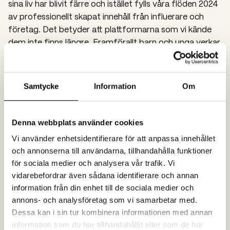
sina liv har blivit färre och istället fylls våra flöden 2024
av professionellt skapat innehåll från influerare och
företag.
Det betyder att plattformarna som vi kände
dem inte finns längre. Framförallt barn och unga verkar
söka nya sätt att kommunicera online. Att Facebook
och Instagram minskar bland unga har vi vetat ett tag,
och trenden fortsätter nedåt i målgruppen.
Samtycke
Information
Om
De plattformar som i dag går bra handlar mer om
underhållning än om socialt utbyte. Det är någonting vi
Denna webbplats använder cookies
som kommunikationsbyrå och våra kunder måste
Vi använder enhetsidentifierare för att anpassa innehållet
förstå.
och annonserna till användarna, tillhandahålla funktioner
för sociala medier och analysera vår trafik. Vi
vidarebefordrar även sådana identifierare och annan
information från din enhet till de sociala medier och
Nya SoMe-kanaler
annons- och analysföretag som vi samarbetar med.
Den enes död är den andres bröd. Bara för att
Dessa kan i sin tur kombinera informationen med annan
Facebook och Instagram tappar mark hos ungdomarna
information som du har tillhandahållit eller som de har