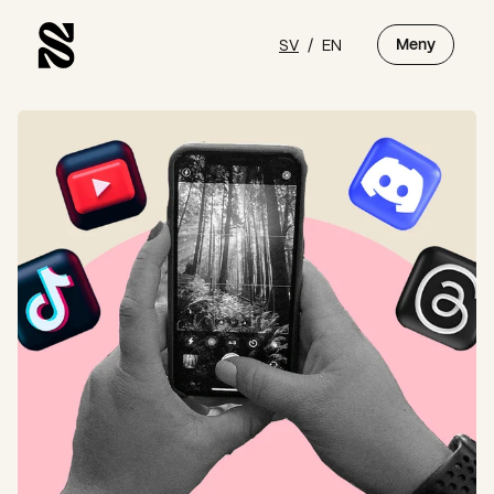
SV
/
EN
Meny