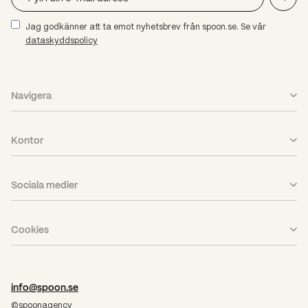
Jag godkänner att ta emot nyhetsbrev från spoon.se. Se vår
dataskyddspolicy
Navigera
Vad vi gör
Kontor
Case
Stockholm
Aktuellt
Sociala medier
Göteborg
Karriär
LinkedIn
Piteå
Om oss
Cookies
Facebook
PPP
Nyhetsbrev
Cookieinställningar
Instagram
Pressrum
info@spoon.se
©spoonagency