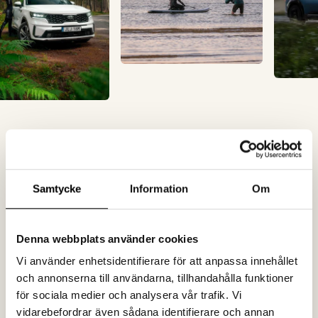
"Spoon är alltid professionella och de
Samtycke
Information
Om
lyckas fånga vårt varumärkes rätta
tonalitet. De lyfter fram relevant
innehåll och paketerar det lika
Denna webbplats använder cookies
proffsigt som attraktivt – oavsett om
Vi använder enhetsidentifierare för att anpassa innehållet
det är papper eller digitalt. Det
och annonserna till användarna, tillhandahålla funktioner
smidiga samarbetet bygger på en
för sociala medier och analysera vår trafik. Vi
vidarebefordrar även sådana identifierare och annan
djup förståelse, inte minst när det