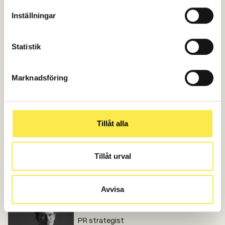
Inställningar
Antal länder
Statistik
101
Marknadsföring
PR-värde (mkr)
742
Tillåt alla
Tillåt urval
Vill du veta mer?
Avvisa
Peter Hammarbäck
PR strategist