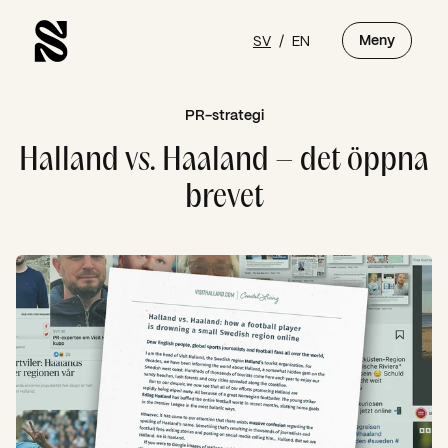
SV
/
EN
Meny
PR-strategi
Halland vs. Haaland – det öppna
brevet