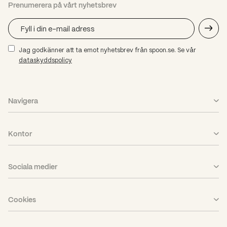
Prenumerera på vårt nyhetsbrev
Jag godkänner att ta emot nyhetsbrev från spoon.se. Se vår
dataskyddspolicy
Navigera
Vad vi gör
Kontor
Case
Stockholm
Aktuellt
Sociala medier
Göteborg
Karriär
LinkedIn
Piteå
Om oss
Cookies
Facebook
PPP
Nyhetsbrev
Cookieinställningar