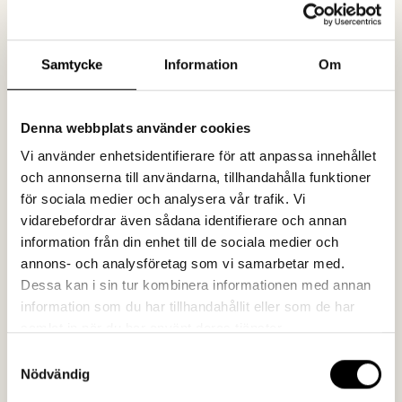
Lösning:
Samtycke
Information
Om
Tillsammans med Visit Halland skrev vi ett brev
adresserat till världens alla fotbollsfans och journalister
med en uppmaning om att börja stava rätt. Håll isär
Denna webbplats använder cookies
Halland och Haaland. Tonen var medvetet
högtravande:
“If nothing is done we fear our dear
Vi använder enhetsidentifierare för att anpassa innehållet
region is at risk of becoming a forgotten Atlantis, a
och annonserna till användarna, tillhandahålla funktioner
för sociala medier och analysera vår trafik. Vi
place only known in stories and ancient scriptures.”
vidarebefordrar även sådana identifierare och annan
information från din enhet till de sociala medier och
annons- och analysföretag som vi samarbetar med.
Resultat
Dessa kan i sin tur kombinera informationen med annan
information som du har tillhandahållit eller som de har
samlat in när du har använt deras tjänster.
Publiceringar
Samtyckesval
Nödvändig
1 064