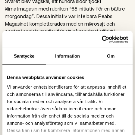
Svaret blev Vägskäl, ett hundra sidor tjockt
klimatmagasin med rubriken “68 initiativ för en bättre
morgondag”. Dessa initiativ var inte bara Peabs.
Magasinet kompletterades med en mikrosajt och
poster i sociala medier för att nå maximal effekt i
målgruppen.
Samtycke
Information
Om
Resultat:
Kvalitet lönar sig. Vägskäl nominerades till Svenska
Denna webbplats använder cookies
Designpriset i klassen Redaktionell kundtidning och
vann guld i Publishingpriset i kategorin Kundtidningar
Vi använder enhetsidentifierare för att anpassa innehållet
B2B. Motiveringen: “
För hög visuell kvalitet i en rolig och
och annonserna till användarna, tillhandahålla funktioner
välgjord kundtidning som andas optimism”.
för sociala medier och analysera vår trafik. Vi
vidarebefordrar även sådana identifierare och annan
information från din enhet till de sociala medier och
annons- och analysföretag som vi samarbetar med.
Dessa kan i sin tur kombinera informationen med annan