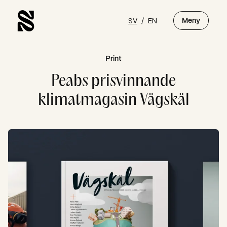
SV
/
EN
Meny
Print
Peabs prisvinnande
klimatmagasin Vägskäl