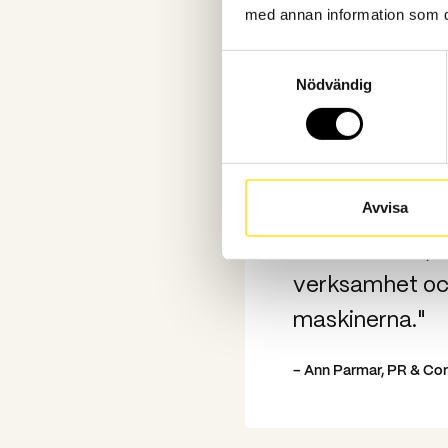
med annan information som du 
Samtyckesval
Nödvändig
"Det är helt fa
prestigefyllda
hanterar olika
skogsbruk, gruv
Avvisa
deras arbete, ä
verksamhet oc
maskinerna."
– Ann Parmar, PR & Co