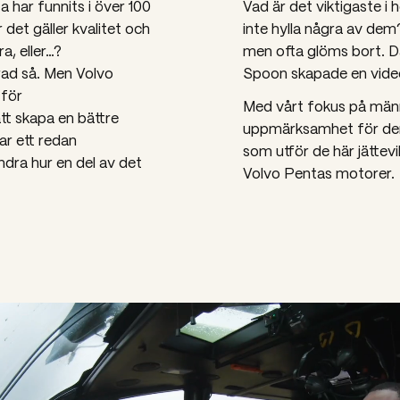
 har funnits i över 100
Vad är det viktigaste i 
 det gäller kvalitet och
inte hylla några av dem
a, eller…?
men ofta glöms bort. D
rad så. Men Volvo
Spoon skapade en videos
 för
Med vårt fokus på männ
att skapa en bättre
uppmärksamhet för der
r ett redan
som utför de här jättev
dra hur en del av det
Volvo Pentas motorer.