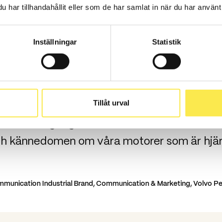
har tillhandahållit eller som de har samlat in när du har använt 
Inställningar
Statistik
ntastiskt att Mighty Jobs-kampanjen vinner f
 Swedish Content Awards. Att framhäva pe
 tillämpningar inom skilda områden som lant
industri, flygplatser och hamnar, liksom re
Tillåt urval
r ett framgångsrikt sätt att stärka vår indust
h kännedomen om våra motorer som är hjärt
mmunication Industrial Brand, Communication & Marketing, Volvo P