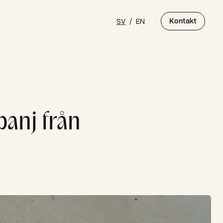
SV
/
EN
Kontakt
panj från