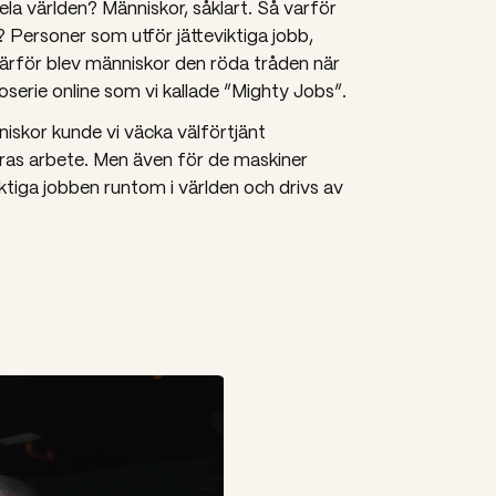
hela världen? Människor, såklart. Så varför
? Personer som utför jätteviktiga jobb,
ärför blev människor den röda tråden när
erie online som vi kallade ”Mighty Jobs”.
iskor kunde vi väcka välförtjänt
as arbete. Men även för de maskiner
iktiga jobben runtom i världen och drivs av