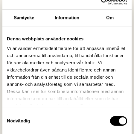
Squid Game 2 – how
A boost for
we helped Netflix
Energiföretagen
take over the news
Samtycke
Information
Om
feed
Denna webbplats använder cookies
Vi använder enhetsidentifierare för att anpassa innehållet
Latest news
och annonserna till användarna, tillhandahålla funktioner
för sociala medier och analysera vår trafik. Vi
vidarebefordrar även sådana identifierare och annan
information från din enhet till de sociala medier och
annons- och analysföretag som vi samarbetar med.
Dessa kan i sin tur kombinera informationen med annan
information som du har tillhandahållit eller som de har
We believe in strong collaboration
samlat in när du har använt deras tjänster.
Samtyckesval
Want to know more?
Nödvändig