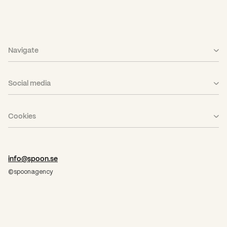
Navigate
What We Do
Social media
Case
LinkedIn
Career
Cookies
Facebook
About Us
Cookies
Instagram
info@spoon.se
©spoonagency