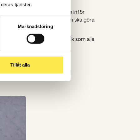
förstås att fira födelsedagen.
deras tjänster.
viktig del av svensk beredskap inför
la svenskar behöver veta vad man ska göra
Marknadsföring
sande hyllning till Hesa ​​Fredrik som alla
 nöjda med.
Tillåt alla