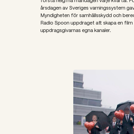
första helgfria måndagen varje kvartal.
årsdagen av Sveriges varningssystem ga
Myndigheten för samhällsskydd och bere
Radio Spoon uppdraget att skapa en film f
uppdragsgivarnas egna kanaler.