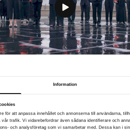
Information
cookies
e för att anpassa innehållet och annonserna till användarna, tillh
Insikt:
vår trafik. Vi vidarebefordrar även sådana identifierare och anna
att testsignalen redan
Syftet med filmen är a
nnons- och analysföretag som vi samarbetar med. Dessa kan i sin