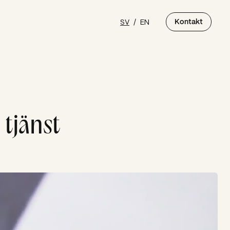
SV
/
EN
Kontakt
 tjänst