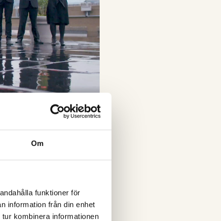
Om
andahålla funktioner för
n information från din enhet
tt sprida information om
 tur kombinera informationen