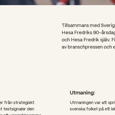
Tillsammans med Sverige
Hesa Fredriks 90-årsda
och Hesa Fredrik själv
av branschpressen och en
Utmaning:
ter från strategiskt
Utmaningen var att spr
t testsignaler den
svenska folket på ett le