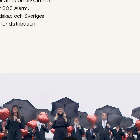
 För att uppmärksamma
v SOS Alarm,
dskap och Sveriges
ör distribution i