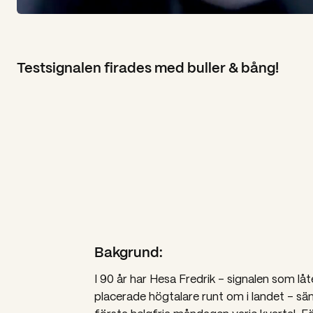
Testsignalen firades med buller & bång!
Bakgrund:
I 90 år har Hesa ​​Fredrik – signalen som lå
placerade högtalare runt om i landet – sän