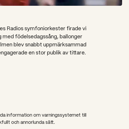
s Radios symfoniorkester firade vi
g med födelsedagssång, ballonger
. Filmen blev snabbt uppmärksammad
gagerade en stor publik av tittare.
ida information om varningssystemet till
kfullt och annorlunda sätt.