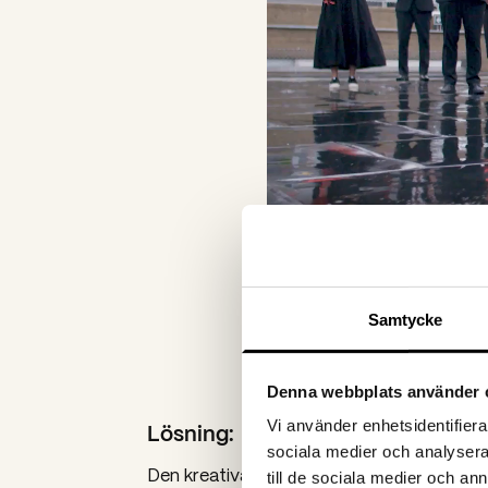
Samtycke
Denna webbplats använder 
Vi använder enhetsidentifierar
Lösning:
sociala medier och analysera 
Den kreativa idén till filmen baserades på 
till de sociala medier och a