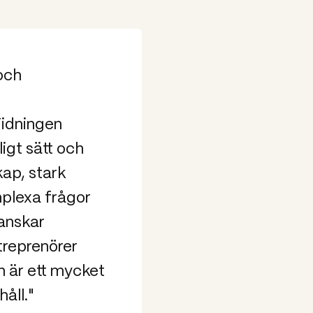
och
Tidningen
ligt sätt och
ap, stark
mplexa frågor
ranskar
treprenörer
n är ett mycket
åll."