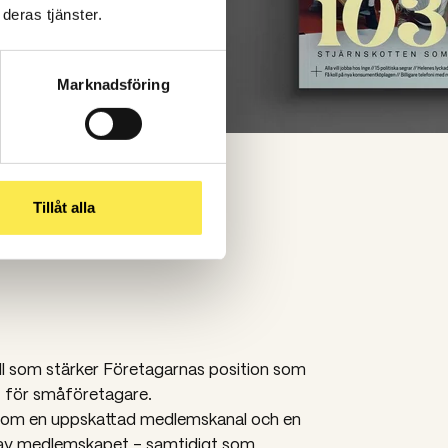
deras tjänster.
Marknadsföring
Tillåt alla
åll som stärker Företagarnas position som
t för småföretagare.
som en uppskattad medlemskanal och en
av medlemskapet – samtidigt som