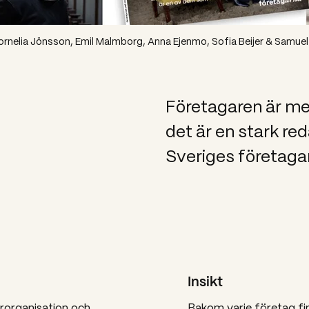
 Cornelia Jönsson, Emil Malmborg, Anna Ejenmo, Sofia Beijer & Samue
Företagaren är m
det är en stark red
Sveriges företaga
Insikt
rorganisation och
Bakom varje företag fin