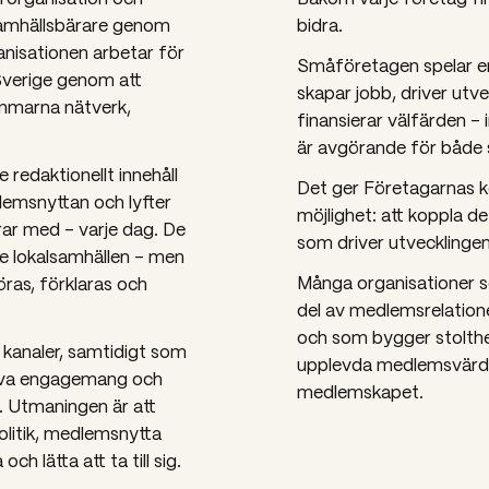
samhällsbärare genom
bidra.
anisationen arbetar för
Småföretagen spelar en 
Sverige genom att
skapar jobb, driver utve
emmarna nätverk,
finansierar välfärden –
är avgörande för både 
redaktionellt innehåll
Det ger Företagarnas k
lemsnyttan och lyfter
möjlighet: att koppla d
ar med – varje dag.
De
som driver utvecklingen
de lokalsamhällen – men
Många organisationer s
ras, förklaras och
del av medlemsrelation
och som bygger stolth
 kanaler, samtidigt som
upplevda medlemsvärdet
driva engagemang och
medlemskapet.
e. Utmaningen är att
litik, medlemsnytta
h lätta att ta till sig.