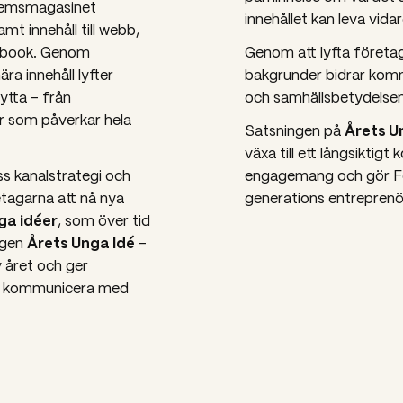
lemsmagasinet
innehållet kan leva vidar
mt innehåll till webb,
cebook. Genom
Genom att lyfta företag
ra innehåll lyfter
bakgrunder bidrar kommu
ytta – från
och samhällsbetydelsen
r som påverkar hela
Årets U
Satsningen på
växa till ett långsikti
s kanalstrategi och
engagemang och gör Fö
tagarna att nå nya
generations entreprenö
ga idéer
, som över tid
Årets Unga Idé
ingen
–
v året och ger
tt kommunicera med