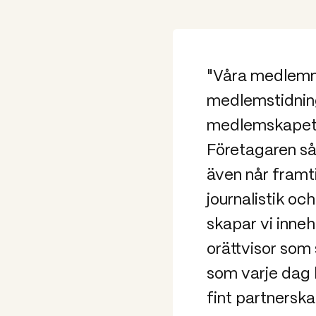
"Våra medlemma
medlemstidning
medlemskapet.
Företagaren så 
även når fram
journalistik oc
skapar vi inneh
orättvisor som
som varje dag 
fint partnerska