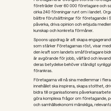
företräder över 60 000 företagare och 
cirka 240 föreningar runt om i landet. Org
bättre förutsättningar för företagande i 
påverka, driva opinion och erbjuda medl
kunskap och konkreta förmåner.
Spoons uppdrag är att skapa engagerande 
som stärker Företagarnas röst, visar med
den kraft som landets småföretagare bidr
är avgörande för jobb, välfärd och levan
deras betydelse behöver ständigt synliggö
förankras.
Företagarna vill nå sina medlemmar i flera
innehållet ska inspirera, skapa stolthet, 
bidra till organisationens påverkansarbet
göra komplexa frågor om företagande, po
och samhällsekonomi mänskliga, relevanta oc