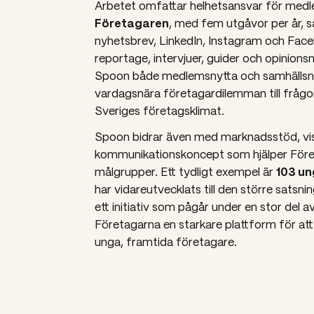
Arbetet omfattar helhetsansvar för med
Företagaren
, med fem utgåvor per år, sa
nyhetsbrev, LinkedIn, Instagram och Fa
reportage, intervjuer, guider och opinionsnä
Spoon både medlemsnytta och
samhällsn
vardagsnära företagardilemman till frågo
Sveriges företagsklimat.
Spoon bidrar även med marknadsstöd, vis
kommunikationskoncept som hjälper Före
103 un
målgrupper. Ett tydligt exempel är
har vidareutvecklats till den större satsn
ett initiativ som pågår under en stor del a
Företagarna en starkare plattform för a
unga, framtida företagare.