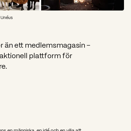
l Unéus
er än ett medlemsmagasin –
aktionell plattform för
re.
ns en människa, en idé och en vilja att