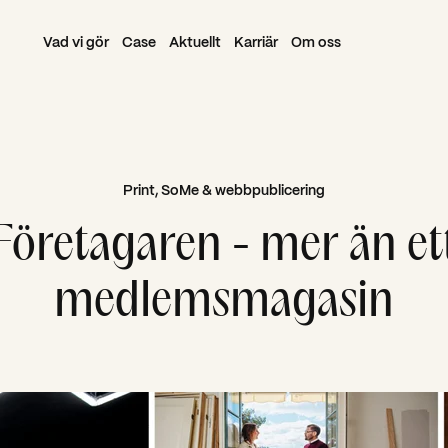
Vad vi gör
Case
Aktuellt
Karriär
Om oss
Print, SoMe & webbpublicering
Företagaren - mer än et
medlemsmagasin