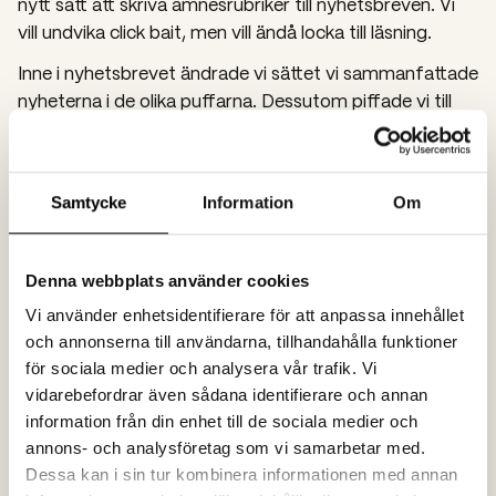
nytt sätt att skriva ämnesrubriker till nyhetsbreven. Vi
vill undvika click bait, men vill ändå locka till läsning.
Inne i nyhetsbrevet ändrade vi sättet vi sammanfattade
nyheterna i de olika puffarna. Dessutom piffade vi till
designen på nyhetsbrevet för att göra det mer
lockande, och samtidigt stärka det som en egen kanal.
Samtycke
Information
Om
Resultat
Efter bara ett par veckor dubblerade vi öppningsgraden
Denna webbplats använder cookies
från 20% till 40%. I dag är dessutom flera nyhetsbrev i
Vi använder enhetsidentifierare för att anpassa innehållet
månaden uppe i över 50% öppningsgrad. När det gäller
och annonserna till användarna, tillhandahålla funktioner
CTR (click through rate), alltså hur många som faktiskt
för sociala medier och analysera vår trafik. Vi
klickar sig igenom till sajten, så ökade vi den från ca 2%
vidarebefordrar även sådana identifierare och annan
till ca 10%.
information från din enhet till de sociala medier och
annons- och analysföretag som vi samarbetar med.
Vi hör också från Visita att nyhetsbrevet är en given
Dessa kan i sin tur kombinera informationen med annan
och uppskattad kanal i deras mix, och från Visitas