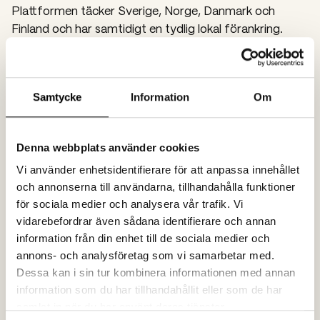
Plattformen täcker Sverige, Norge, Danmark och
Finland och har samtidigt en tydlig lokal förankring.
Dessutom säkerställer Spoon löpande digital närvaro
genom contentplan, innehållsproduktion i form av
filmer och stories, SEO/SEM, nyhetsbrev och sociala
medier.
Samtycke
Information
Om
Denna webbplats använder cookies
Vi använder enhetsidentifierare för att anpassa innehållet
Resultat
och annonserna till användarna, tillhandahålla funktioner
Skanska Fastigheters digitala närvaro i form av
för sociala medier och analysera vår trafik. Vi
engagerande inspirationsinnehåll har blivit en förebild
vidarebefordrar även sådana identifierare och annan
inom hela Skanska. När nu Skanska har tagit steget till
information från din enhet till de sociala medier och
annons- och analysföretag som vi samarbetar med.
en uppdaterad webb för hela koncernen är Skanska
Dessa kan i sin tur kombinera informationen med annan
CDNs angreppssätt något som kommer genomsyra
information som du har tillhandahållit eller som de har
flera delar av bolaget.
samlat in när du har använt deras tjänster.