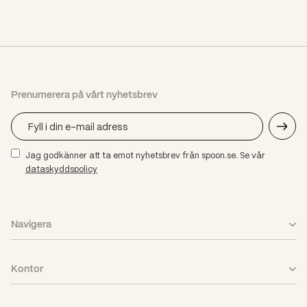
Prenumerera på vårt nyhetsbrev
Jag godkänner att ta emot nyhetsbrev från spoon.se. Se vår
dataskyddspolicy
Navigera
Vad vi gör
Kontor
Case
Stockholm
Aktuellt