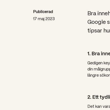
Bra inneh
Publicerad
17 maj 2023
Google s
tipsar hu
1. Bra inn
Gedigen key
din målgrupp
längre sökor
2. Ett tyd
Det kan var