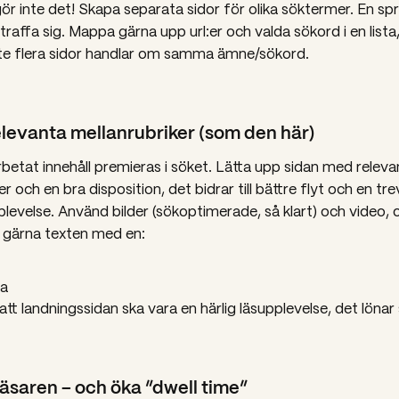
ör inte det! Skapa separata sidor för olika söktermer. En spr
straffa sig. Mappa gärna upp url:er och valda sökord i en lista,
inte flera sidor handlar om samma ämne/sökord.
relevanta mellanrubriker (som den här)
etat innehåll premieras i söket. Lätta upp sidan med releva
r och en bra disposition, det bidrar till bättre flyt och en tre
evelse. Använd bilder (sökoptimerade, så klart) och video, 
 gärna texten med en:
ta
att landningssidan ska vara en härlig läsupplevelse, det lönar 
läsaren – och öka ”dwell time”