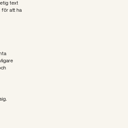
etig text
 för att ha
nta
vligare
och
sig.