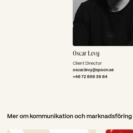
Oscar Levy
Client Director
oscar.levy@spoon.se
+46 72 856 39 84
Mer om kommunikation och marknadsföring