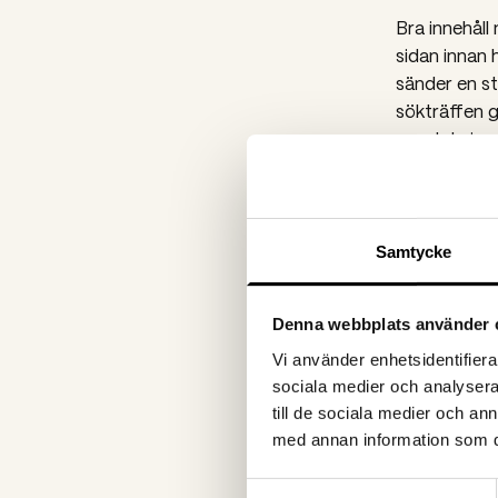
Bra innehåll
sidan innan 
sänder en st
sökträffen g
ger det signa
omedelbart, 
ska läsa vid
Samtycke
5. Ligger 
Denna webbplats använder 
Om innehålle
du sätter ig
Vi använder enhetsidentifierar
sociala medier och analysera 
kampanjsajt 
till de sociala medier och a
konkurrens 
med annan information som du 
kommunikatio
och liknande
Samtyckesval