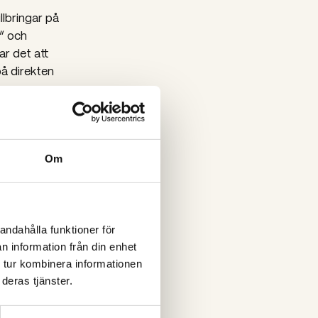
llbringar på
e” och
ar det att
på direkten
e
tt besökaren
Om
turen innan
n specifik
andahålla funktioner för
n information från din enhet
 inte skapa
 tur kombinera informationen
ed
deras tjänster.
ssmeddelanden