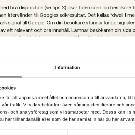
 med bra disposition (se tips 3) ökar tiden som din besökare ti
hen återvänder till Googles sökresultat. Det kallas ”dwell tim
ark signal till Google. Om din besökare stannar länge signaler
av ett relevant och bra innehåll. Lämnar besökaren din sida 
len att din sida inte var relevant. Så se till att kroka din läsar
och håll kvar hen med välskrivna mellanrubriker – du vill ju a
are och stanna på sidan.
Information
ditt innehåll på rätt sajt?
cookies
t du skapar är del av en kampanj bör du tänka igenom struk
ång med innehållet. Bestäm tidigt om innehållet ska ligga på e
e för att anpassa innehållet och annonserna till användarna, tillh
vår trafik. Vi vidarebefordrar även sådana identifierare och anna
eller på företagets sajt. Optimera innehållet därefter för att
nnons- och analysföretag som vi samarbetar med. Dessa kan i sin
hos Google mellan dina egna sajter. Snacka även ihop dig m
har tillhandahållit eller som de har samlat in när du har använt 
nsavdelningen och se till att de länkar till innehållet i pre
. Bra backlinks är guld värt för SEO.