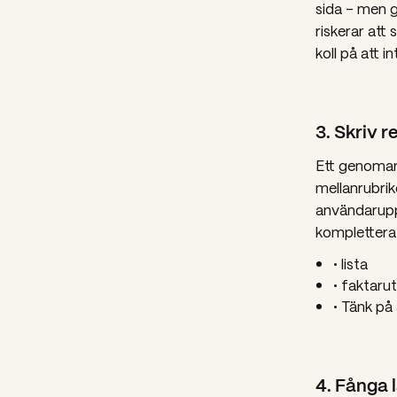
sida – men g
riskerar att 
koll på att 
3. Skriv 
Ett genomarb
mellanrubrike
användaruppl
komplettera
• lista
• faktaru
• Tänk på 
4. Fånga 