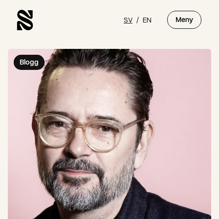
SV
/
EN
Meny
Blogg