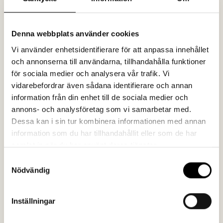
insikter är helt avgörande för vilken kvalitet din
lösningar får.
Denna webbplats använder cookies
Vi använder enhetsidentifierare för att anpassa innehållet
OK, men sen då?
och annonserna till användarna, tillhandahålla funktioner
för sociala medier och analysera vår trafik. Vi
– I det här skedet är det dags att analysera dina
vidarebefordrar även sådana identifierare och annan
insamlade insikter. Ta fram en handlingsplan och
information från din enhet till de sociala medier och
utvärdera den. Kan enskilda handlingar kombineras?
annons- och analysföretag som vi samarbetar med.
Kan de förenklas? Till sist är det dags att faktiskt testa
Dessa kan i sin tur kombinera informationen med annan
din lösning. Fungerar den? Har du gjort hemläxan är det
information som du har tillhandahållit eller som de har
stor chans att den faktiskt gör det.
samlat in när du har använt deras tjänster.
Melker slår ett slag för strukturerade metoder vid
Samtyckesval
kreativt arbete. Med en utbildning i
Nödvändig
Coglode
beteendevetenskapen
är Melker en
förespråkare av vetenskap och att inte bara förlita sig
Inställningar
på magkänsla. Melker går i god för Coglodes metoder
och verktyg, i synnerhet “Nuggets”, en slags kortlek där