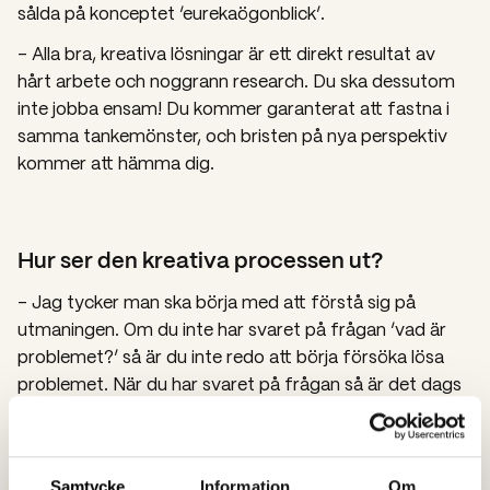
sålda på konceptet ‘eurekaögonblick’.
– Alla bra, kreativa lösningar är ett direkt resultat av
hårt arbete och noggrann research. Du ska dessutom
inte jobba ensam! Du kommer garanterat att fastna i
samma tankemönster, och bristen på nya perspektiv
kommer att hämma dig.
Hur ser den kreativa processen ut?
– Jag tycker man ska börja med att förstå sig på
utmaningen. Om du inte har svaret på frågan ‘vad är
problemet?’ så är du inte redo att börja försöka lösa
problemet. När du har svaret på frågan så är det dags
att samla så många insikter du kan. Det är den största
delen av arbetet. Ett bra sätt att gå tillväga är att
involvera fler människor i processen, eftersom antalet
Samtycke
Information
Om